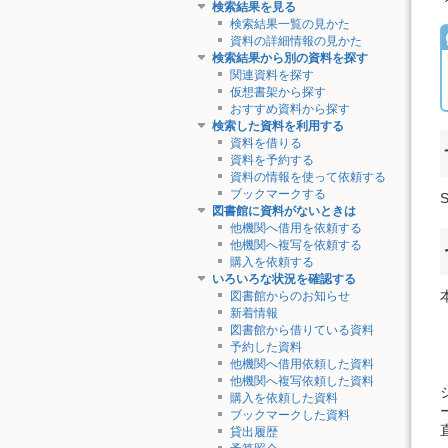
検索結果を見る
検索結果一覧の見かた
資料の詳細情報の見かた
検索結果から別の資料を探す
関連資料を探す
仮想書架から探す
おすすめ資料から探す
検索した資料を利用する
資料を借りる
資料を予約する
資料の情報を使って依頼する
ブックマークする
図書館に資料がないときは
他機関へ借用を依頼する
他機関へ複写を依頼する
購入を依頼する
いろいろな状況を確認する
図書館からのお知らせ
新着情報
図書館から借りている資料
予約した資料
他機関へ借用依頼した資料
他機関へ複写依頼した資料
購入を依頼した資料
ブックマークした資料
貸出履歴