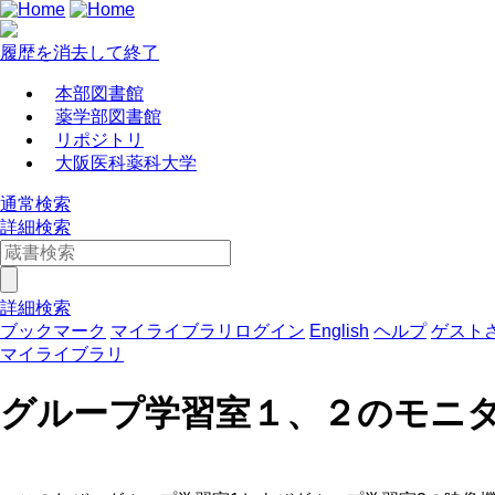
履歴を消去して終了
本部図書館
薬学部図書館
リポジトリ
大阪医科薬科大学
通常検索
詳細検索
詳細検索
ブックマーク
マイライブラリログイン
English
ヘルプ
ゲスト
マイライブラリ
グループ学習室１、２のモニ