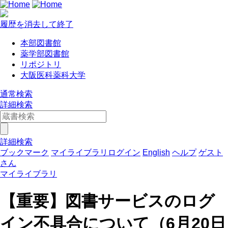
履歴を消去して終了
本部図書館
薬学部図書館
リポジトリ
大阪医科薬科大学
通常検索
詳細検索
詳細検索
ブックマーク
マイライブラリログイン
English
ヘルプ
ゲスト
さん
マイライブラリ
【重要】図書サービスのログ
イン不具合について（6月20日