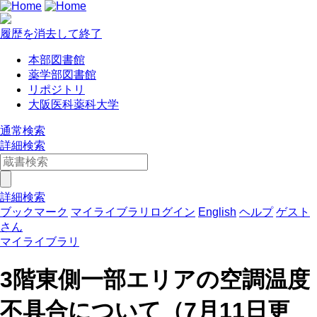
履歴を消去して終了
本部図書館
薬学部図書館
リポジトリ
大阪医科薬科大学
通常検索
詳細検索
詳細検索
ブックマーク
マイライブラリログイン
English
ヘルプ
ゲスト
さん
マイライブラリ
3階東側一部エリアの空調温度
不具合について（7月11日更