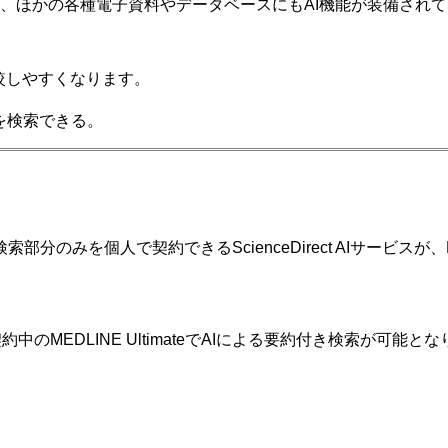
、ほかの各種電子資料やデータベースにもAI機能が装備され
較しやすくなります。
。
を検索できる。
のみを個人で契約できるScienceDirect AIサービスが、E
契約中のMEDLINE UltimateでAIによる要約付き検索が可能と