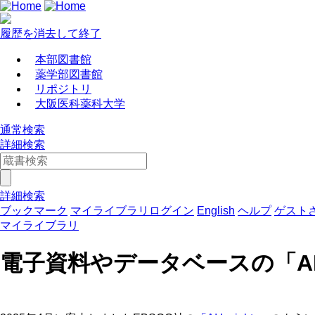
履歴を消去して終了
本部図書館
薬学部図書館
リポジトリ
大阪医科薬科大学
通常検索
詳細検索
詳細検索
ブックマーク
マイライブラリログイン
English
ヘルプ
ゲスト
マイライブラリ
電子資料やデータベースの「A