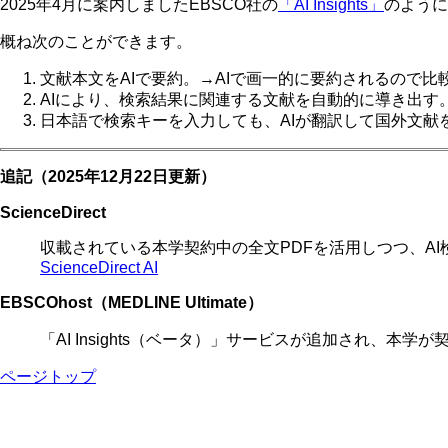
2025年4月に案内しましたEBSCO社の
「AI Insights」
のように
概ね次のことができます。
文献本文をAIで要約。→AIで画一的に要約されるので比
AIにより、検索結果に関連する文献を自動的に導き出す
日本語で検索キーを入力しても、AIが翻訳して国外文献
追記（2025年12月22日更新）
ScienceDirect
収載されている本学契約中の全文PDFを活用しつつ、AI検索部分
ScienceDirect AI
EBSCOhost（MEDLINE Ultimate）
「AI Insights（ベータ）」サービスが追加され、本学が
ページトップ