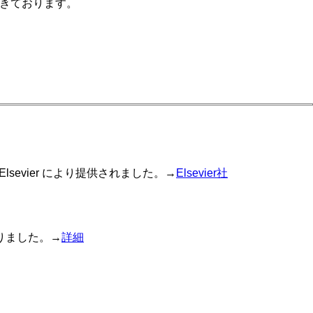
てきております。
lsevier により提供されました。→
Elsevier社
なりました。→
詳細