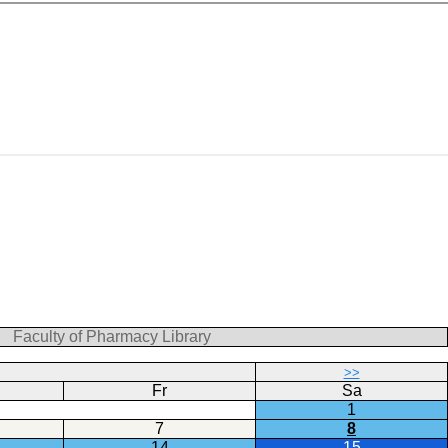
Faculty of Pharmacy Library
>>
Fr
Sa
1
7
8
14
15