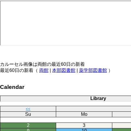
カルーセル画像は両館の最近60日の新着
最近60日の新着（
両館
|
本部図書館
|
薬学部図書館
）
Calendar
Library
<<
Su
Mo
2
3
9
10